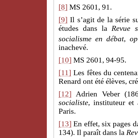
[8]
MS 2601, 91.
[9]
Il s’agit de la série 
études dans la
Revue so
socialisme en débat
,
op
inachevé.
[10]
MS 2601, 94-95.
[11]
Les fêtes du centena
Renard ont été élèves, cr
[12]
Adrien Veber (1861
socialiste
, instituteur e
Paris.
[13]
En effet, six pages d
134). Il paraît dans la
Rev