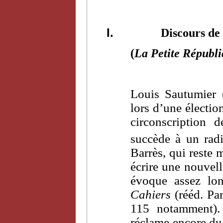
I.
Discours de
(
La Petite Républ
Louis Sautumier 
lors d’une électio
circonscription 
succède à un rad
Barrès, qui reste 
écrire une nouvell
évoque assez lon
Cahiers
(rééd. Par
115 notamment). 
réclame encore du 