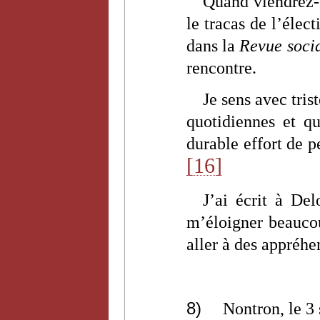
Quand viendrez-v
le tracas de l’élec
dans la
Revue socia
rencontre.
Je sens avec tris
quotidiennes et qu
durable effort de p
[16]
J’ai écrit à Del
m’éloigner beaucou
aller à des appréhe
8)
Nontron, le 3