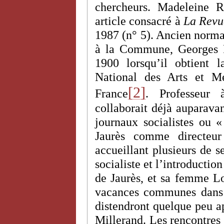
chercheurs. Madeleine R
article consacré à
La Revue
1987 (n° 5). Ancien normali
à la Commune, Georges R
1900 lorsqu’il obtient l
National des Arts et M
[2]
France
. Professeur 
collaborait déjà auparava
journaux socialistes ou «
Jaurès comme directe
accueillant plusieurs de s
socialiste et l’introductio
de Jaurès, et sa femme L
vacances communes dans l
distendront quelque peu ap
Millerand. Les rencontres 