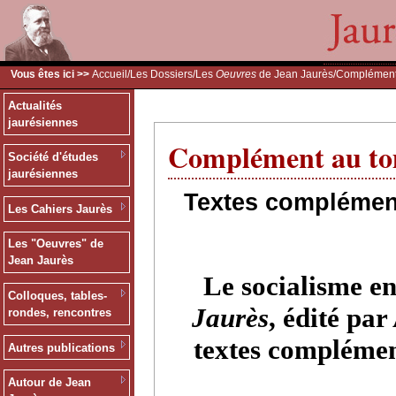
Vous êtes ici >>
Accueil
/
Les Dossiers
/
Les
Oeuvres
de Jean Jaurès
/Complément
Actualités
jaurésiennes
Complément au tom
Société d'études
jaurésiennes
Textes complément
Les Cahiers Jaurès
Les "Oeuvres" de
Jean Jaurès
Le socialisme e
Colloques, tables-
Jaurès
, édité par
rondes, rencontres
textes complément
Autres publications
Autour de Jean