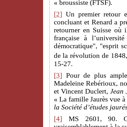
« broussiste (FTSF).
[2]
Un premier retour en
concluant et Renard a pr
retourner en Suisse où il
française à l’universi
démocratique", "esprit sc
de la révolution de 1848
15-27.
[3]
Pour de plus amples 
Madeleine Rebérioux, no
et Vincent Duclert,
Jean 
« La famille Jaurès vue à
la Société d’études jauré
[4]
MS 2601, 90. Car
vraisemblablement à la su