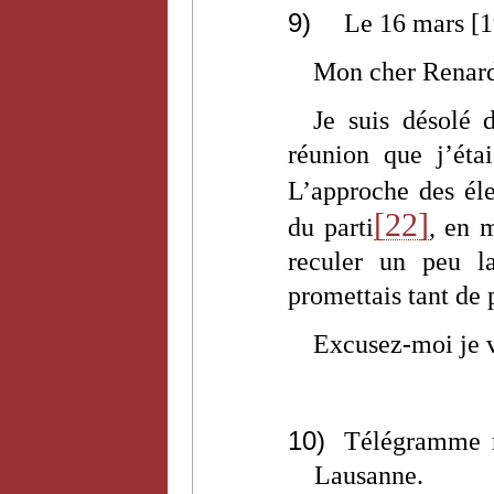
9)
Le 16 mars [
Mon cher Renar
Je suis désolé 
réunion que j’ét
L’approche des él
[22]
du parti
, en 
reculer un peu 
promettais tant de p
Excusez-moi je v
10)
Télégramme n
Lausanne.