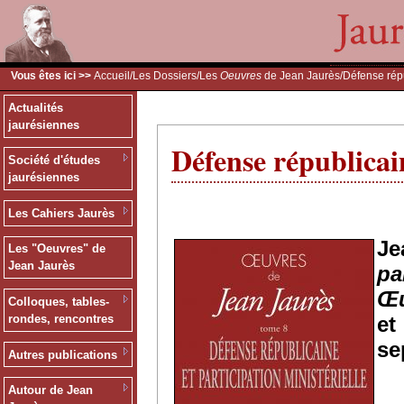
Vous êtes ici >>
Accueil
/
Les Dossiers
/
Les
Oeuvres
de Jean Jaurès
/Défense répu
Actualités
jaurésiennes
Défense républicain
Société d'études
jaurésiennes
Les Cahiers Jaurès
J
Les "Oeuvres" de
Jean Jaurès
pa
Œu
Colloques, tables-
e
rondes, rencontres
se
Autres publications
Autour de Jean