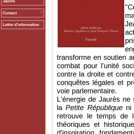
Jaurès
"
C
Contact
ma
J
Lettre d'information
act
pri
e
transforme
en
soutien
a
combat pour
l'unité
soci
contre
la
droite
et
cont
conquêtes
légales
et pr
voie
parlementaire
.
L'énergie de
Jaurès
ne s
la
Petite République
ni
retrouve le temps de l
théoriques et historiq
d'inspiration fondame