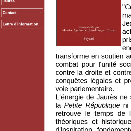
Jaurès
"
C
Contact
ma
J
Lettre d'information
act
pri
e
transforme
en
soutien
a
combat pour
l'unité
soci
contre
la
droite
et
cont
conquêtes
légales
et pr
voie
parlementaire
.
L'énergie de
Jaurès
ne s
la
Petite République
ni
retrouve le temps de l
théoriques et historiq
d'inspiration fondame