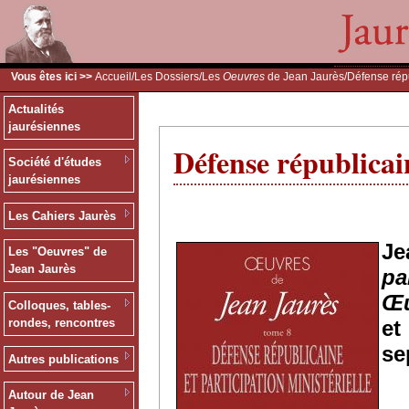
Vous êtes ici >>
Accueil
/
Les Dossiers
/
Les
Oeuvres
de Jean Jaurès
/Défense répu
Actualités
jaurésiennes
Défense républicain
Société d'études
jaurésiennes
Les Cahiers Jaurès
J
Les "Oeuvres" de
Jean Jaurès
pa
Œu
Colloques, tables-
e
rondes, rencontres
se
Autres publications
Autour de Jean