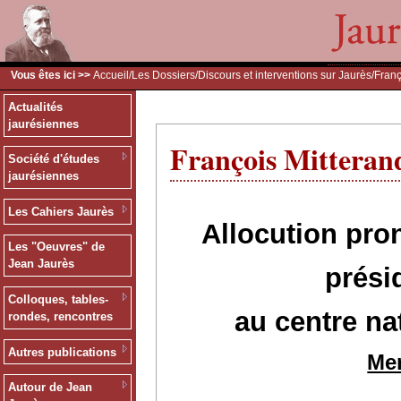
Vous êtes ici >>
Accueil
/
Les Dossiers
/
Discours et interventions sur Jaurès
/Fran
Actualités
jaurésiennes
François Mitteran
Société d'études
jaurésiennes
Les Cahiers Jaurès
Allocution pro
Les "Oeuvres" de
Jean Jaurès
prési
Colloques, tables-
au centre na
rondes, rencontres
Autres publications
Mer
Autour de Jean