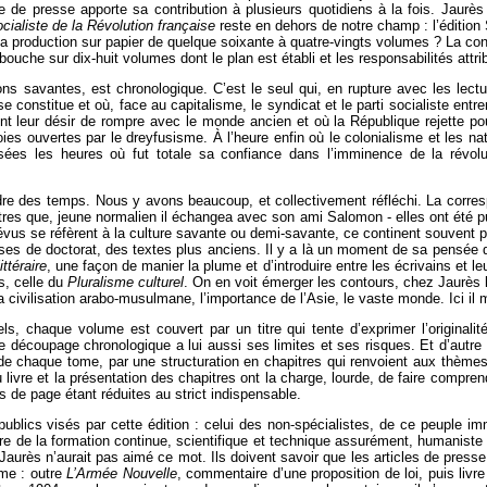
e de presse apporte sa contribution à plusieurs quotidiens à la fois. Jaurès
ocialiste de la Révolution française
reste en dehors de notre champ : l’édition
 la production sur papier de quelque soixante à quatre-vingts volumes ? La c
bouche sur dix-huit volumes dont le plan est établi et les responsabilités attri
ions savantes, est chronologique. C’est le seul qui, en rupture avec les le
 se constitue et où, face au capitalisme, le syndicat et le parti socialiste entre
ent leur désir de rompre avec le monde ancien et où la République rejette po
s ouvertes par le dreyfusisme. À l’heure enfin où le colonialisme et les nat
ées les heures où fut totale sa confiance dans l’imminence de la révolu
re des temps. Nous y avons beaucoup, et collectivement réfléchi. La corre
res que, jeune normalien il échangea avec son ami Salomon - elles ont été pub
révus se réfèrent à la culture savante ou demi-savante, ce continent souvent 
es de doctorat, des textes plus anciens. Il y a là un moment de sa pensée 
ittéraire
, une façon de manier la plume et d’introduire entre les écrivains et leu
s, celle du
Pluralisme culturel
. On en voit émerger les contours, chez Jaurès 
 la civilisation arabo-musulmane, l’importance de l’Asie, le vaste monde. Ici 
ls, chaque volume est couvert par un titre qui tente d’exprimer l’original
 le découpage chronologique a lui aussi ses limites et ses risques. Et d’autre
r de chaque tome, par une structuration en chapitres qui renvoient aux thème
du livre et la présentation des chapitres ont la charge, lourde, de faire comp
s de page étant réduites au strict indispensable.
blics visés par cette édition : celui des non-spécialistes, de ce peuple imme
re de la formation continue, scientifique et technique assurément, humaniste 
urès n’aurait pas aimé ce mot. Ils doivent savoir que les articles de presse, 
me : outre
L’Armée Nouvelle
, commentaire d’une proposition de loi, puis liv