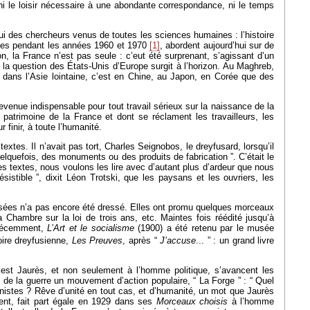
 ni le loisir nécessaire à une abondante correspondance, ni le temps
’hui des chercheurs venus de toutes les sciences humaines : l’histoire
velées pendant les années 1960 et 1970
[1]
, abordent aujourd’hui sur de
n, la France n’est pas seule : c’eut été surprenant, s’agissant d’un
e, la question des États-Unis d’Europe surgit à l’horizon. Au Maghreb,
t, dans l’Asie lointaine, c’est en Chine, au Japon, en Corée que des
venue indispensable pour tout travail sérieux sur la naissance de la
trimoine de la France et dont se réclament les travailleurs, les
finir, à toute l’humanité.
xtes. Il n’avait pas tort, Charles Seignobos, le dreyfusard, lorsqu’il
quelquefois, des monuments ou des produits de fabrication ”. C’était le
s textes, nous voulons les lire avec d’autant plus d’ardeur que nous
istible ”, dixit Léon Trotski, que les paysans et les ouvriers, les
fusées n’a pas encore été dressé. Elles ont promu quelques morceaux
 Chambre sur la loi de trois ans, etc. Maintes fois réédité jusqu’à
 récemment,
L’Art et le socialisme
(1900) a été retenu par le musée
oire dreyfusienne,
Les Preuves
, après “
J’accuse
... ” : un grand livre
u’est Jaurès, et non seulement à l’homme politique, s’avancent les
de la guerre un mouvement d’action populaire, “ La Forge ” : “ Quel
unistes ? Rêve d’unité en tout cas, et d’humanité, un mot que Jaurès
ment, fait part égale en 1929 dans ses
Morceaux choisis
à l’homme