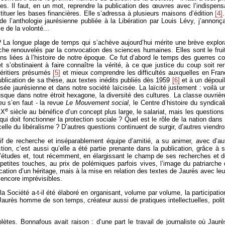
s. Il faut, en un mot, reprendre la publication des œuvres avec l’indispensab
stituer les bases financières. Elle s’adressa à plusieurs maisons d’édition
[4]
 de l’anthologie jaurésienne publiée à la Libération par Louis Lévy, j’ann
e de la volonté...
e ? La longue plage de temps qui s’achève aujourd’hui mérite une brève explo
 renouvelés par la convocation des sciences humaines. Elles sont le fruit 
s liées à l’histoire de notre époque. Ce fut d’abord le temps des guerres co
 s’obstinaient à faire connaître la vérité, à ce que justice du coup soit ren
héritiers présumés
[5]
et mieux comprendre les difficultés auxquelles en Fran
ublication de sa thèse, aux textes inédits publiés dès 1959
[6]
et à un dépoui
ée jaurésienne et dans notre société laïcisée. La laïcité justement : voilà
r, jusque dans notre étroit hexagone, la diversité des cultures. La classe ouv
eu s’en faut - la revue
Le Mouvement social
, le Centre d’histoire du syndical
e
XX
siècle au bénéfice d’un concept plus large, le salariat, mais les questi
ui doit fonctionner la protection sociale ? Quel est le rôle de la nation dans 
 celle du libéralisme ? D’autres questions continuent de surgir, d’autres viendr
if de recherche et inséparablement équipe d’amitié, a su animer, avec d’autr
tion, c’est aussi qu’elle a été partie prenante dans la publication, grâce à
d’études et, tout récemment, en élargissant le champ de ses recherches et d
petites touches, au prix de polémiques parfois vives, l’image du patriarche 
ification d’un héritage, mais à la mise en relation des textes de Jaurès avec le
ncore imprévisibles.
a Société a-t-il été élaboré en organisant, volume par volume, la participation 
 Jaurès homme de son temps, créateur aussi de pratiques intellectuelles, polit
tes. Bonnafous avait raison : d’une part le travail de journaliste où Jaurès