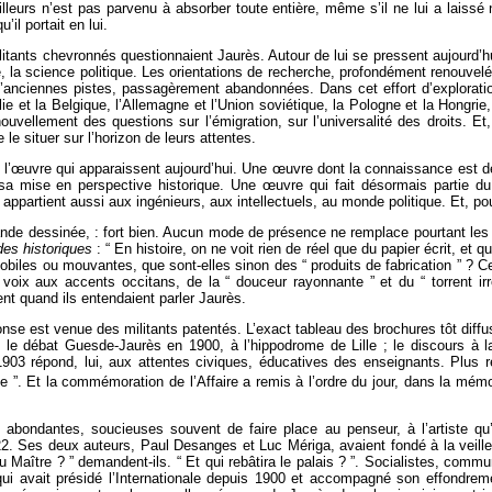
lleurs n’est pas parvenu à absorber toute entière, même s’il ne lui a laissé
’il portait en lui.
 militants chevronnés questionnaient Jaurès. Autour de lui se pressent aujourd
logie, la science politique. Les orientations de recherche, profondément renou
 d’anciennes pistes, passagèrement abandonnées. Dans cet effort d’exploratio
alie et la Belgique, l’Allemagne et l’Union soviétique, la Pologne et la Hongri
ouvellement des questions sur l’émigration, sur l’universalité des droits. E
le situer sur l’horizon de leurs attentes.
 l’œuvre qui apparaissent aujourd’hui. Une œuvre dont la connaissance est de
mise en perspective historique. Une œuvre qui fait désormais partie du pa
artient aussi aux ingénieurs, aux intellectuels, au monde politique. Et, pour 
ande dessinée, : fort bien. Aucun mode de présence ne remplace pourtant les te
des historiques
: “ En histoire, on ne voit rien de réel que du papier écrit, et 
iles ou mouvantes, que sont-elles sinon des “ produits de fabrication ” ? Ce
ix aux accents occitans, de la “ douceur rayonnante ” et du “ torrent irrés
ent quand ils entendaient parler Jaurès.
onse est venue des militants patentés. L’exact tableau des brochures tôt dif
 le débat Guesde-Jaurès en 1900, à l’hippodrome de Lille ; le discours à la
903 répond, lui, aux attentes civiques, éducatives des enseignants. Plus
e ”. Et la commémoration de l’Affaire a remis à l’ordre du jour, dans la mém
lus abondantes, soucieuses souvent de faire place au penseur, à l’artiste q
2. Ses deux auteurs, Paul Desanges et Luc Mériga, avaient fondé à la veille 
 Maître ? ” demandent-ils. “ Et qui rebâtira le palais ? ”. Socialistes, comm
 qui avait présidé l’Internationale depuis 1900 et accompagné son effondre