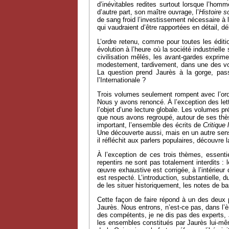
d’inévitables redites surtout lorsque l’homm
d’autre part, son maître ouvrage, l’
Histoire s
de sang froid l’investissement nécessaire à
qui vaudraient d’être rapportées en détail, dé
L’ordre retenu, comme pour toutes les édit
évolution à l’heure où la société industrielle
civilisation mêlés, les avant-gardes exprim
modestement, tardivement, dans une des voie
La question prend Jaurès à la gorge, pass
l’Internationale ?
Trois volumes seulement rompent avec l’ord
Nous y avons renoncé. À l’exception des lett
l’objet d’une lecture globale. Les volumes p
que nous avons regroupé, autour de ses thès
important, l’ensemble des écrits de
Critique l
Une découverte aussi, mais en un autre sen
il réfléchit aux parlers populaires, découvre
À l’exception de ces trois thèmes, essentie
repentirs ne sont pas totalement interdits :
œuvre exhaustive est corrigée, à l’intérieu
est respecté. L’introduction, substantielle, 
de les situer historiquement, les notes de ba
Cette façon de faire répond à un des deux pu
Jaurès. Nous entrons, n’est-ce pas, dans l’è
des compétents, je ne dis pas des experts, Ja
les ensembles constitués par Jaurès lui-mê