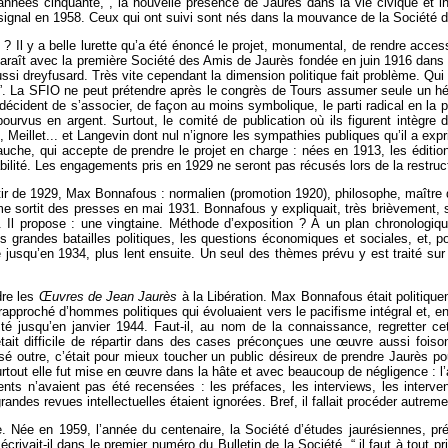
s années cinquante, , la nouvelle présence de Jaurès dans la vie civique et 
signal en 1958. Ceux qui ont suivi sont nés dans la mouvance de la Société 
 ? Il y a belle lurette qu’a été énoncé le projet, monumental, de rendre ac
paraît avec la première Société des Amis de Jaurès fondée en juin 1916 dans l
ussi dreyfusard. Très vite cependant la dimension politique fait problème. Qui
iel ”. La SFIO ne peut prétendre après le congrès de Tours assumer seule un
 décident de s’associer, de façon au moins symbolique, le parti radical en la
urvus en argent. Surtout, le comité de publication où ils figurent intègre 
 Meillet... et Langevin dont nul n’ignore les sympathies publiques qu’il a exp
auche, qui accepte de prendre le projet en charge : nées en 1913, les éditio
lité. Les engagements pris en 1929 ne seront pas récusés lors de la restructu
tir de 1929, Max Bonnafous : normalien (promotion 1920), philosophe, maître de
e sortit des presses en mai 1931. Bonnafous y expliquait, très brièvement, s
i. Il propose : une vingtaine. Méthode d’exposition ? À un plan chronologiqu
 les grandes batailles politiques, les questions économiques et sociales, et, 
jusqu’en 1934, plus lent ensuite. Un seul des thèmes prévu y est traité sur 
dre les
Œuvres de Jean Jaurès
à la Libération. Max Bonnafous était politique
 rapproché d’hommes politiques qui évoluaient vers le pacifisme intégral et, en 
resté jusqu’en janvier 1944. Faut-il, au nom de la connaissance, regretter ce
tait difficile de répartir dans des cases préconçues une œuvre aussi foiso
assé outre, c’était pour mieux toucher un public désireux de prendre Jaurès po
rtout elle fut mise en œuvre dans la hâte et avec beaucoup de négligence : l’ap
ts n’avaient pas été recensées : les préfaces, les interviews, les interven
andes revues intellectuelles étaient ignorées. Bref, il fallait procéder autreme
ile. Née en 1959, l’année du centenaire, la Société d’études jaurésiennes, p
 écrivait-il dans le premier numéro du Bulletin de la Société, “ il faut à tout p