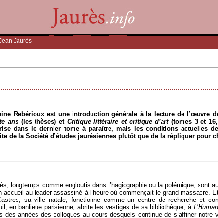
Jean Jaurès
eine Rebérioux est une introduction générale à la lecture de l’œuvre d
te ans
(les thèses) et
Critique littéraire et critique d’art
(tomes 3 et 16,
rise dans le dernier tome à paraître, mais les conditions actuelles d
te de la Société d’études jaurésiennes plutôt que de la répliquer pour 
rès, longtemps comme engloutis dans l’hagiographie ou la polémique, sont a
 bon accueil au leader assassiné à l’heure où commençait le grand massacre. 
 Castres, sa ville natale, fonctionne comme un centre de recherche et com
il, en banlieue parisienne, abrite les vestiges de sa bibliothèque, à
L’Human
uis des années des colloques au cours desquels continue de s’affiner notre