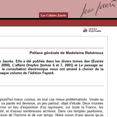
Les Cahiers Jaurès
12/01/2011 - Lu 21481 fois
Préface générale de Madeleine Rebérioux
e Jaurès. Elle a été publiée dans les divers tomes des
Œuvres
 2000),
L’affaire Dreyfus
(tomes 6 et 7, 2001) et
Le passage au
e la consultation électronique nous ont amené à choisir de la
chaque volume de l’édition Fayard.
ujourd’hui mieux connus, en tout cas mieux problématisés. Vouée au
Et sa parole est devenue, un peu partout, objet d’étude. Deux musées
me un lieu d’exposition d’où rayonnent, sur toute la France, les
ité
, et d’assez nombreuses archives. Dans ces temples jaurésiens,
 vision de l’homme et de son temps. Notre vision d’une œuvre qu’un