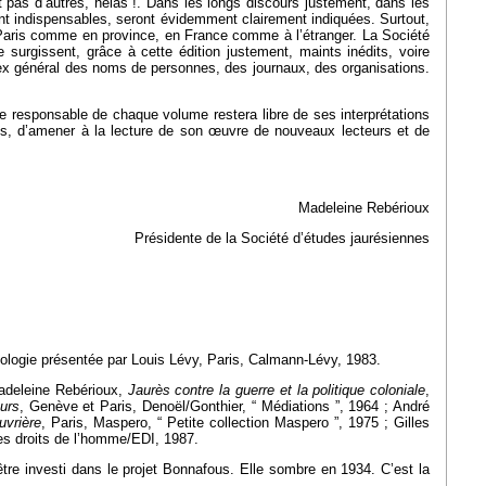
ut pas d’autres, hélas !. Dans les longs discours justement, dans les
 sont indispensables, seront évidemment clairement indiquées. Surtout,
à Paris comme en province, en France comme à l’étranger. La Société
surgissent, grâce à cette édition justement, maints inédits, voire
dex général des noms de personnes, des journaux, des organisations.
le responsable de chaque volume restera libre de ses interprétations
es, d’amener à la lecture de son œuvre de nouveaux lecteurs et de
Madeleine Rebérioux
Présidente de la Société d’études jaurésiennes
hologie présentée par Louis Lévy, Paris, Calmann-Lévy, 1983.
Madeleine Rebérioux,
Jaurès contre la guerre et la politique coloniale
,
ours
, Genève et Paris, Denoël/Gonthier, “ Médiations ”, 1964 ; André
uvrière
, Paris, Maspero, “ Petite collection Maspero ”, 1975 ; Gilles
des droits de l’homme/EDI, 1987.
tre investi dans le projet Bonnafous. Elle sombre en 1934. C’est la