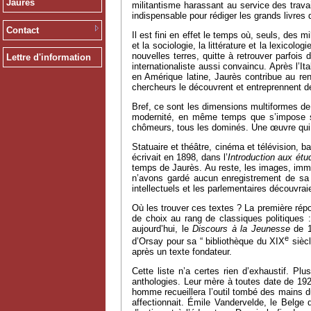
Jaurès
militantisme harassant au service des travai
indispensable pour rédiger les grands livres qu
Contact
Il est fini en effet le temps où, seuls, des
et la sociologie, la littérature et la lexico
nouvelles terres, quitte à retrouver parfois
Lettre d'information
internationaliste aussi convaincu. Après l’It
en Amérique latine, Jaurès contribue au ren
chercheurs le découvrent et entreprennent de 
Bref, ce sont les dimensions multiformes de
modernité, en même temps que s’impose sa 
chômeurs, tous les dominés. Une œuvre qui app
Statuaire et théâtre, cinéma et télévision, b
écrivait en 1898, dans l’
Introduction aux étu
temps de Jaurès. Au reste, les images, immob
n’avons gardé aucun enregistrement de sa vo
intellectuels et les parlementaires découvrai
Où les trouver ces textes ? La première rép
de choix au rang de classiques politiques :
aujourd’hui, le
Discours à la Jeunesse
de 1
e
d’Orsay pour sa “ bibliothèque du XIX
siècl
après un texte fondateur.
Cette liste n’a certes rien d’exhaustif. P
anthologies. Leur mère à toutes date de 192
homme recueillera l’outil tombé des mains du
affectionnait. Émile Vandervelde, le Belge