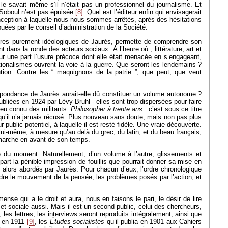
 le savait même s’il n’était pas un professionnel du journalisme. Et
 Soboul n’est pas épuisée
[8]
. Quel est l’éditeur enfin qui envisagerait
onception à laquelle nous nous sommes arrêtés, après des hésitations
buées par le conseil d’administration de la Société.
ctures purement idéologiques de Jaurès, permette de comprendre son
nt dans la ronde des acteurs sociaux. À l’heure où , littérature, art et
ur une part l’usure précoce dont elle était menacée en s’engageant,
ionalismes ouvrent la voie à la guerre. Que seront les lendemains ?
tion. Contre les “ maquignons de la patrie ”, que peut, que veut
spondance de Jaurès aurait-elle dû constituer un volume autonome ?
liées en 1924 par Lévy-Bruhl - elles sont trop dispersées pour faire
peu connu des militants.
Philosopher à trente ans
: c’est sous ce titre
qu’il n’a jamais récusé. Plus nouveau sans doute, mais non pas plus
r public potentiel, à laquelle il est resté fidèle. Une vraie découverte.
lui-même, à mesure qu’au delà du grec, du latin, et du beau français,
il marche en avant de son temps.
ité du moment. Naturellement, d’un volume à l’autre, glissements et
 part la pénible impression de fouillis que pourrait donner sa mise en
s alors abordés par Jaurès. Pour chacun d’eux, l’ordre chronologique
rendre le mouvement de la pensée, les problèmes posés par l’action, et
nse qui a le droit et aura, nous en faisons le pari, le désir de lire
et sociale aussi. Mais il est un second public, celui des chercheurs,
les lettres, les interviews seront reproduits intégralement, ainsi que
re en 1911
[9]
, les
Études socialistes
qu’il publia en 1901 aux Cahiers