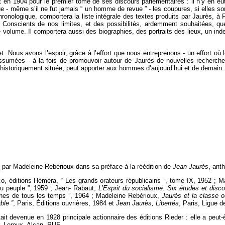
ivit en 1904 pour le premier tome de ses discours parlementaires : il n’y en e
revue - même s’il ne fut jamais “ un homme de revue ” - les coupures, si elles
ronologique, comportera la liste intégrale des textes produits par Jaurès, 
Conscients de nos limites, et des possibilités, ardemment souhaitées, que 
 volume. Il comportera aussi des biographies, des portraits des lieux, un in
. Nous avons l’espoir, grâce à l’effort que nous entreprenons - un effort où 
assumées - à la fois de promouvoir autour de Jaurès de nouvelles recherch
historiquement située, peut apporter aux hommes d’aujourd’hui et de demain.
t par Madeleine Rebérioux dans sa préface à la réédition de
Jean Jaurès
, ant
o, éditions Héméra, “ Les grands orateurs républicains ”, tome IX, 1952 ; 
du peuple ”, 1959 ; Jean- Rabaut,
L’Esprit du socialisme. Six études et disc
phes de tous les temps ”, 1964 ; Madeleine Rebérioux,
Jaurès et la classe o
able
”
, Paris, Éditions ouvrières, 1984 et
Jean Jaurès, Libertés
, Paris, Ligue 
 devenue en 1928 principale actionnaire des éditions Rieder : elle a peut-ê
, Leroux, Alcan, PUF.