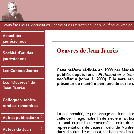
Vous êtes ici >>
Accueil
/
Les Dossiers
/
Les
Oeuvres
de Jean Jaurès
/Oeuvres de 
Actualités
jaurésiennes
Oeuvres de Jean Jaurès
Société d'études
jaurésiennes
Cette préface rédigée en 1999 par Madel
Les Cahiers Jaurès
publiés depuis lors :
Philosopher à tren
socialisme
(tome 1, 2009). Elle sera rep
Les "Oeuvres" de
présenter de manière permanente sur le si
Jean Jaurès
Colloques, tables-
rondes, rencontres
La personnalité, le personnage de Jean Jau
Autres publications
culte de l’image, notre fin de siècle a fait
lui sont aujourd’hui consacrés : celui de
représentations de Jaurès ; celui de Montreu
Autour de Jean
dans d’autres lieux aussi, se tiennent dep