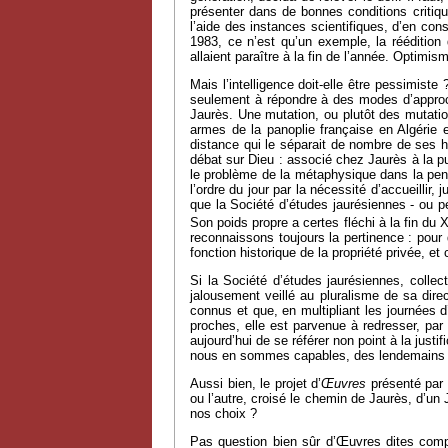
présenter dans de bonnes conditions critique
l’aide des instances scientifiques, d’en con
1983, ce n’est qu’un exemple, la réédition
allaient paraître à la fin de l’année. Optimism
Mais l’intelligence doit-elle être pessimist
seulement à répondre à des modes d’approche
Jaurès. Une mutation, ou plutôt des mutation
armes de la panoplie française en Algérie et
distance qui le séparait de nombre de ses 
débat sur Dieu : associé chez Jaurès à la p
le problème de la métaphysique dans la pens
l’ordre du jour par la nécessité d’accueilli
que la Société d’études jaurésiennes - ou p
Son poids propre a certes fléchi à la fin du 
reconnaissons toujours la pertinence : pour q
fonction historique de la propriété privée, et
Si la Société d’études jaurésiennes, collect
jalousement veillé au pluralisme de sa direc
connus et que, en multipliant les journées 
proches, elle est parvenue à redresser, par 
aujourd’hui de se référer non point à la just
nous en sommes capables, des lendemains e
Aussi bien, le projet d’
Œuvres
présenté par l
ou l’autre, croisé le chemin de Jaurès, d’un
nos choix ?
Pas question bien sûr d’Œuvres dites complè