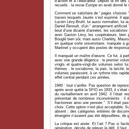
d’action et à l’éducateur. Depuis la fin de
recueils : la revue
Europe
en avait donné le 
Comment se satisfaire de “ pages choisies ”
travers lesquels Jaurès s’est exprimé. Il ap
Lucien Lévy-Bruhl, lui aussi normalien, lui a
Daniel Renoult, d’un “ arrangement artific
bout d’une dizaine d’années, les socialistes
avec Gaston Lévy, les coopérateurs, bien po
Bouglé bien sûr, mais aussi Charléty, Mauss,
en quelque sorte universitaire, marquée à g
Martinet y occupent des postes de responsabi
Il manquait un maître d’œuvre. Ce fut, à par
avec une grande diligence : le premier volum
vingts et quatre-vingt-dix volumes selon lu
thèmes : le socialisme, la paix, la laïcité,
volumes paraissent, à un rythme très rapide 
effet central pendant ces années.
1940 : tout s’arrête. Pas question de repren
après avoir quitté la SFIO en 1933, il s’était
du ravitaillement en avril 1942. Il l’était 
présentait de nombreux inconvénients : il é
fractionner ainsi une pensée ”. S’il était p
choix. Cette option n’est plus acceptable. Su
absent ; des catégories entières de documen
étrangère n’avaient pas été dépouillées, de gr
La critique est aisée. Et l’art ? Pas si fac
génération, décida de relever le défi. Il faut,