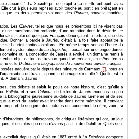
le appareil ”. La Société prit ce projet à cœur Elle entreprit, avec
. Elle crut à plusieurs reprises avoir touché au port : en préfaçant en
onçais que les deux premiers volumes des
Œuvres
, nouvelle manière,
ration. Les
Œuvres
, telles que nous les présentons ici ne visent pas
d’une transformation profonde, d’une mutation dans le désir de lire
loniales, celui où quelques Français dénonçaient la torture, une des
due. Donner la parole à Jaurès, c’était à la fois faire apparaître la
ce se heurtait l’anticolonialisme. En même temps sonnait l’heure du
llement systématique de
La Dépêche
, il posait sur une longue durée,
 un domaine où la conception de Jaurès a évolué, un domaine remis à
rière enfin, objet de tant de travaux quand se créaient, en même temps
isme et le
Dictionnaire biographique du mouvement ouvrier français.
ons posées naguère par le député des mineurs de Carmaux
[7]
, nous en
l’organisation du travail, quand le chômage s’installe ? Quelle est la
ont. À demain, Jaurès !
es, ces débats et saisir le pouls de notre histoire, c’est qu’elle a
 son
Bulletin
et à ses
Cahiers
, de textes de Jaurès inconnus ou peu
e la bibliographie jaurésienne au-delà de Jaurès lui-même et de ses
que la mort du leader avait inscrite dans notre mémoire. Il convient
ur temps et de suggérer des lectures qui concernent le nôtre, voire, si
d’historiens, de philosophes, de critiques littéraires qui ont, un jour
iques et sociales que nous n’avons pas fini de déchiffrer. Quels sont
 excellait depuis qu’il était en 1887 entré à
La Dépêche
comporte