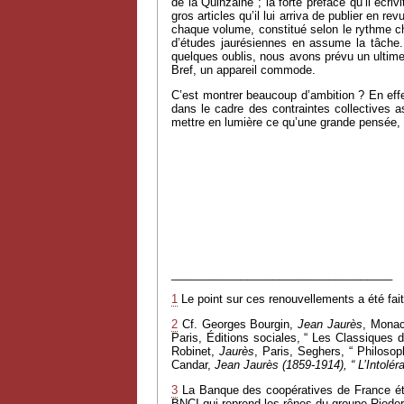
de la Quinzaine ; la forte préface qu’il écr
gros articles qu’il lui arriva de publier en 
chaque volume, constitué selon le rythme ch
d’études jaurésiennes en assume la tâche. 
quelques oublis, nous avons prévu un ultime
Bref, un appareil commode.
C’est montrer beaucoup d’ambition ? En effet
dans le cadre des contraintes collectives 
mettre en lumière ce qu’une grande pensée, 
___________________________________
1
Le point sur ces renouvellements a été fai
2
Cf. Georges Bourgin,
Jean Jaurès
, Monac
Paris, Éditions sociales, “ Les Classiques 
Robinet,
Jaurès
, Paris, Seghers, “ Philoso
Candar,
Jean Jaurès (1859-1914), “ L’Intolér
3
La Banque des coopératives de France était
BNCI qui reprend les rênes du groupe Rieder