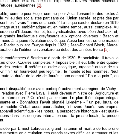
intellectuelle de la France s’est exprimée à travers maints nouveaux
d’études jaurésiennes
[2]
.
cessible, comme pour Hugo, comme pour Zola, l’ensemble des textes à
e milieu des socialistes partisans de l’Union sacrée, et présidée par
 sont les “ vrais ” amis de Jaurès ? Le risque existe, déclare en 1919
 héritage aussi emblématique et, en même temps, aussi complexe. Au
 personne d’Édouard Herriot, les syndicalistes avec Léon Jouhaux, et,
de grands intellectuels dreyfusards aux options diverses : Basch et
rimées à la jeune révolution soviétique. Aussi bien est-ce une maison
ns Rieder publient
Europe
depuis 1923 ; Jean-Richard Bloch, Marcel
ration de l’édition universitaire au début des années trente
[3]
.
 conférences à Bordeaux à partir de 1930. Et socialiste. Il travailla
es choix. Œuvres complètes ? Impossible : il eut fallu entre quatre-
e des textes, il préfère un ordre analytique, organisé autour de six
pour finir, un fourre-tout peu légitimé : le monde et les hommes. Neuf
toute la durée de la vie de Jaurès : son combat “ Pour la paix ”, en
ment disqualifié pour avoir participé activement au régime de Vichy :
relation avec Pierre Laval, il était devenu ministre de l’Agriculture et
tte interruption ? Ce n’est pas certain. Le plan thématique intégral
nnante et - Bonnafous l’avait signalé lui-même - “ un peu brutal de
ur modèle. C’était aussi pour afficher, à travers Jaurès, ses propres
pareil scientifique - les notes, la perspective historique - est quasi-
tions dans les congrès internationaux ; la presse locale, la presse
nt.
résidée par Ernest Labrousse, grand historien et maître de toute une
rix remettre en circulation ces grands textes difficiles à trouver et les