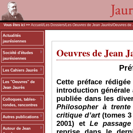
Vous êtes ici >>
Accueil
/
Les Dossiers
/
Les
Oeuvres
de Jean Jaurès
/Oeuvres de 
Actualités
jaurésiennes
Oeuvres de Jean J
Société d'études
jaurésiennes
Pré
Les Cahiers Jaurès
Cette préface rédigé
Les "Oeuvres" de
Jean Jaurès
introduction générale 
publiée dans les div
Colloques, tables-
Philosopher à trente
rondes, rencontres
critique d’art
(tomes 3 
Autres publications
2001) et
Le passage
Autour de Jean
reprise dans le dern