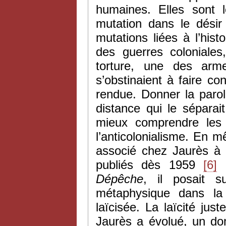
humaines. Elles sont l
mutation dans le désir
mutations liées à l’his
des guerres coloniales
torture, une des arm
s’obstinaient à faire co
rendue. Donner la parole
distance qui le sépara
mieux comprendre les d
l’anticolonialisme. En 
associé chez Jaurès à l
publiés dès 1959
[6]
e
Dépêche
, il posait 
métaphysique dans la
laïcisée. La laïcité ju
Jaurès a évolué, un dom