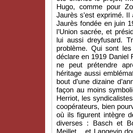
Hugo, comme pour Zola
Jaurès s’est exprimé. I
Jaurès fondée en juin 1
l’Union sacrée, et prési
lui aussi dreyfusard. T
problème. Qui sont les
déclare en 1919 Daniel R
ne peut prétendre ap
héritage aussi embléma
bout d’une dizaine d’ann
façon au moins symboliq
Herriot, les syndicalist
coopérateurs, bien pourv
où ils figurent intègre 
diverses : Basch et B
Meillet... et Langevin do