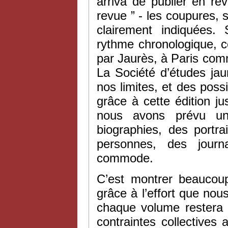
arriva de publier en r
revue ” - les coupures, 
clairement indiquées.
rythme chronologique, co
par Jaurès, à Paris com
La Société d’études ja
nos limites, et des poss
grâce à cette édition ju
nous avons prévu un
biographies, des portr
personnes, des journ
commode.
C’est montrer beaucoup
grâce à l’effort que nou
chaque volume restera l
contraintes collectives