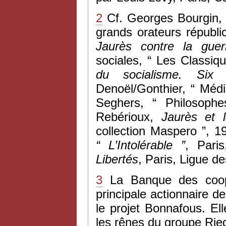
2
Cf. Georges Bourgin
grands orateurs républi
Jaurès contre la guerr
sociales, “ Les Classi
du socialisme. Six 
Denoël/Gonthier, “ Médi
Seghers, “ Philosoph
Rebérioux,
Jaurès et l
collection Maspero ”, 1
“ L’Intolérable
”
, Pari
Libertés
, Paris, Ligue d
3
La Banque des coopé
principale actionnaire de
le projet Bonnafous. E
les rênes du groupe Rie