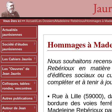
Vous êtes ici >>
Accueil
/
Les Dossiers
/
Madeleine Rebérioux
/Hommages à Madel
Actualités
jaurésiennes
Hommages à Madel
Société d'études
jaurésiennes
Les Cahiers Jaurès
Nous souhaitons recens
Rebérioux en matière
Les "Oeuvres" de
d’édifices sociaux ou c
Jean Jaurès
compléter et à tenir à jou
Colloques, tables-
rondes, rencontres
• Rue à Lille (59000), 
Autres publications
bordure des voies ferr
Autour de Jean
Madeleine Rebérioux par