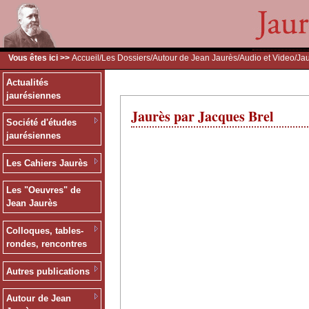
Vous êtes ici >>
Accueil
/
Les Dossiers
/
Autour de Jean Jaurès
/
Audio et Video
/Ja
Actualités
jaurésiennes
Jaurès par Jacques Brel
Société d'études
jaurésiennes
Les Cahiers Jaurès
Les "Oeuvres" de
Jean Jaurès
Colloques, tables-
rondes, rencontres
Autres publications
Autour de Jean