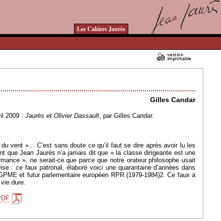
Les Cahiers Jaurès
27/04/2009 - Lu 12003 fois
Gilles Candar
il 2009 :
Jaurès et Olivier Dassault
, par Gilles Candar.
du vent »… C’est sans doute ce qu’il faut se dire après avoir lu les
nt que Jean Jaurès n’a jamais dit que « la classe dirigeante est une
ormance », ne serait-ce que parce que notre orateur philosophe usait
Oise : ce faux patronal, élaboré voici une quarantaine d’années dans
CGPME et futur parlementaire européen RPR (1979-1984)2. Ce faux a
vie dure.
PDF