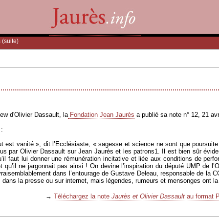
 (suite)
ew d'Olivier Dassault, la
Fondation Jean Jaurès
a publié sa note n° 12, 21 avr
 :
 est vanité », dit l’Ecclésiaste, « sagesse et science ne sont que poursuite 
s par Olivier Dassault sur Jean Jaurès et les patrons1. Il est bien sûr évide
il faut lui donner une rémunération incitative et liée aux conditions de perf
t qu’il ne jargonnait pas ainsi ! On devine l’inspiration du député UMP de l’
 vraisemblablement dans l’entourage de Gustave Deleau, responsable de la 
, dans la presse ou sur internet, mais légendes, rumeurs et mensonges ont la 
→
Téléchargez la note
Jaurès et Olivier Dassault
au format 