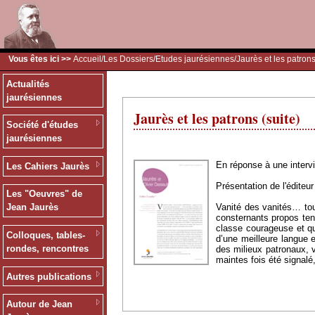
Vous êtes ici >>
Accueil
/
Les Dossiers
/
Etudes jaurésiennes
/Jaurès et les patrons
Actualités
jaurésiennes
Jaurès et les patrons (suite)
Société d'études
jaurésiennes
En réponse à une intervi
Les Cahiers Jaurès
Présentation de l'éditeur
Les "Oeuvres" de
Vanité des vanités… tout
Jean Jaurès
consternants propos tenu
classe courageuse et qu’
Colloques, tables-
d’une meilleure langue e
rondes, rencontres
des milieux patronaux,
maintes fois été signalé
Autres publications
Autour de Jean