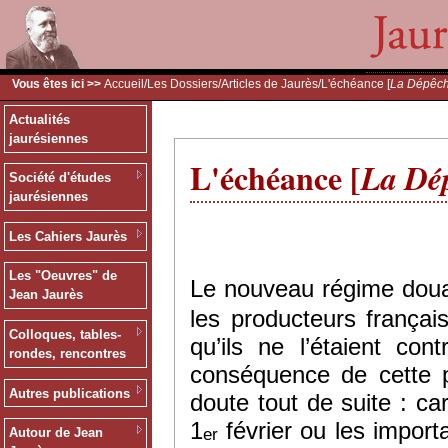
Vous êtes ici >>
Accueil
/
Les Dossiers
/
Articles de Jaurès
/L'échéance [
La Dépêc
Actualités
jaurésiennes
L'échéance [
La Dé
Société d'études
jaurésiennes
Les Cahiers Jaurès
Les "Oeuvres" de
Le nouveau régime douan
Jean Jaurès
les producteurs frança
Colloques, tables-
qu’ils ne l’étaient co
rondes, rencontres
conséquence de cette p
Autres publications
doute tout de suite : ca
1
février ou les import
er
Autour de Jean