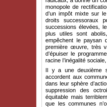
radicaux, a donné un cor
monopole de rectificatio
d’un impôt mixte sur le
droits successoraux p
successions élevées, l
plus utiles sont aboli
empêchent le paysan d’
première œuvre, très va
d’épuiser le programme
racine l’inégalité social
Il y a une deuxième s
accordent aux communes
dans leur sphère d’actio
suppression des octr
équitable mais terrible
que les communes n’on