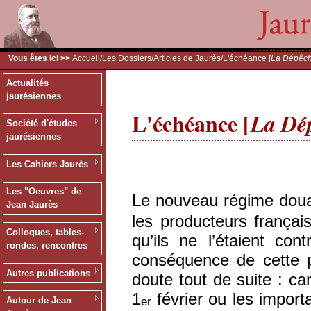
Vous êtes ici >>
Accueil
/
Les Dossiers
/
Articles de Jaurès
/L'échéance [
La Dépêc
Actualités
jaurésiennes
L'échéance [
La Dé
Société d'études
jaurésiennes
Les Cahiers Jaurès
Les "Oeuvres" de
Le nouveau régime douan
Jean Jaurès
les producteurs frança
Colloques, tables-
qu’ils ne l’étaient co
rondes, rencontres
conséquence de cette p
Autres publications
doute tout de suite : ca
1
février ou les import
er
Autour de Jean