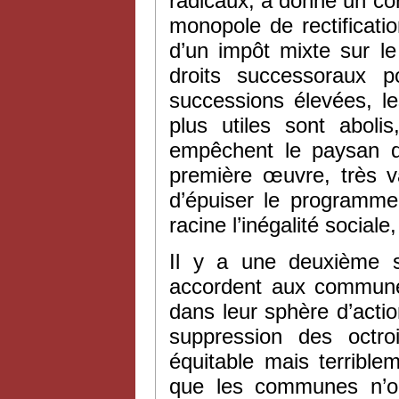
radicaux, a donné un cor
monopole de rectificatio
d’un impôt mixte sur le
droits successoraux p
successions élevées, l
plus utiles sont aboli
empêchent le paysan d’
première œuvre, très va
d’épuiser le programme
racine l’inégalité social
Il y a une deuxième s
accordent aux communes
dans leur sphère d’actio
suppression des octr
équitable mais terrible
que les communes n’on