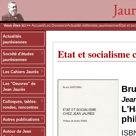
Vous êtes ici >>
Accueil
/
Les Dossiers
/
Actualité éditoriale jaurésienne
/Etat et s
Actualités
jaurésiennes
Etat et socialisme
Société d'études
jaurésiennes
Les Cahiers Jaurès
Les "Oeuvres" de
Br
Jean Jaurès
Jea
Colloques, tables-
L'
rondes, rencontres
phi
Autres publications
ISBN
Autour de Jean