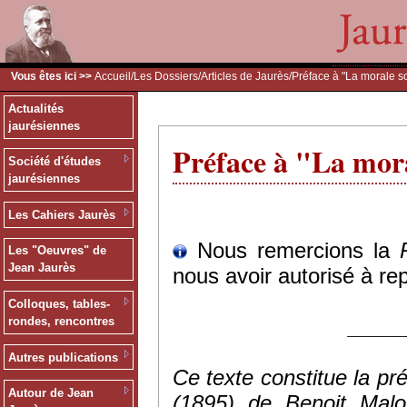
Vous êtes ici >>
Accueil
/
Les Dossiers
/
Articles de Jaurès
/Préface à "La morale s
Actualités
jaurésiennes
Préface à "La mora
Société d'études
jaurésiennes
Les Cahiers Jaurès
Nous remercions la
Les "Oeuvres" de
Jean Jaurès
nous avoir autorisé à rep
Colloques, tables-
____
rondes, rencontres
Autres publications
Ce texte constitue la pr
Autour de Jean
(1895) de Benoit Malo