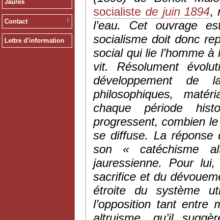
Jaurès
socialiste
de juin 1894
,
Contact
l’eau. Cet ouvrage es
socialisme doit donc re
Lettre d'information
social qui lie l’homme à
vit. Résolument évolu
développement de l
philosophiques, matér
chaque période histor
progressent, combien le «
se diffuse. La répons
son « catéchisme al
jauressienne. Pour lui,
sacrifice et du dévoueme
étroite du système ut
l’opposition tant entre
altruisme, qu’il sugg