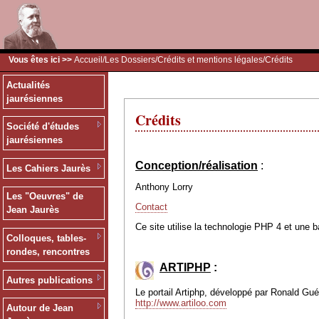
Vous êtes ici >>
Accueil
/
Les Dossiers
/
Crédits et mentions légales
/Crédits
Actualités
jaurésiennes
Crédits
Société d'études
jaurésiennes
Conception/réalisation
:
Les Cahiers Jaurès
Anthony Lorry
Les "Oeuvres" de
Contact
Jean Jaurès
Ce site utilise la technologie PHP 4 et une 
Colloques, tables-
rondes, rencontres
ARTIPHP
:
Autres publications
Le portail Artiphp, développé par Ronald Guéri
http://www.artiloo.com
Autour de Jean