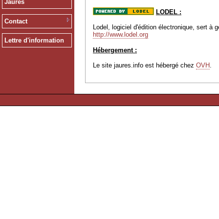
Jaurès
LODEL :
Contact
Lodel, logiciel d'édition électronique, sert 
http://www.lodel.org
Lettre d'information
Hébergement :
Le site jaures.info est hébergé chez
OVH
.