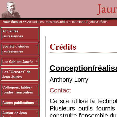
Vous êtes ici >>
Accueil
/
Les Dossiers
/
Crédits et mentions légales
/Crédits
Actualités
jaurésiennes
Crédits
Société d'études
jaurésiennes
Les Cahiers Jaurès
Conception/réalis
Les "Oeuvres" de
Jean Jaurès
Anthony Lorry
Colloques, tables-
Contact
rondes, rencontres
Ce site utilise la tec
Autres publications
Plusieurs outils fourn
Autour de Jean
construire l'ensemble du 