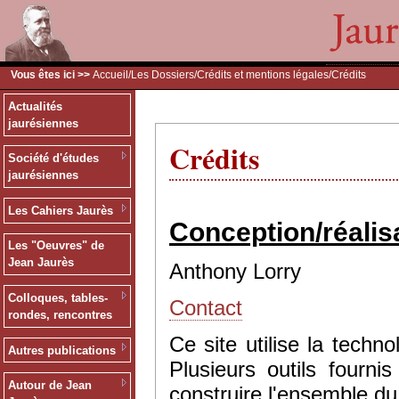
Vous êtes ici >>
Accueil
/
Les Dossiers
/
Crédits et mentions légales
/Crédits
Actualités
jaurésiennes
Crédits
Société d'études
jaurésiennes
Les Cahiers Jaurès
Conception/réalis
Les "Oeuvres" de
Jean Jaurès
Anthony Lorry
Colloques, tables-
Contact
rondes, rencontres
Ce site utilise la tec
Autres publications
Plusieurs outils fourn
Autour de Jean
construire l'ensemble du 