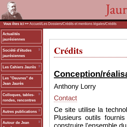
Vous êtes ici >>
Accueil
/
Les Dossiers
/
Crédits et mentions légales
/Crédits
Actualités
jaurésiennes
Crédits
Société d'études
jaurésiennes
Les Cahiers Jaurès
Conception/réalis
Les "Oeuvres" de
Jean Jaurès
Anthony Lorry
Colloques, tables-
Contact
rondes, rencontres
Ce site utilise la tec
Autres publications
Plusieurs outils fourn
Autour de Jean
construire l'ensemble du 