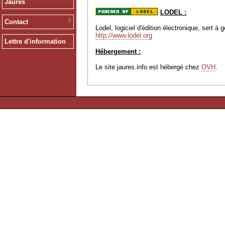
Jaurès
LODEL :
Contact
Lodel, logiciel d'édition électronique, sert 
http://www.lodel.org
Lettre d'information
Hébergement :
Le site jaures.info est hébergé chez
OVH
.