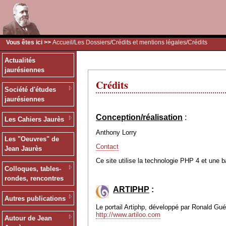
Vous êtes ici >>
Accueil
/
Les Dossiers
/
Crédits et mentions légales
/Crédits
Actualités
jaurésiennes
Crédits
Société d'études
jaurésiennes
Conception/réalisation
:
Les Cahiers Jaurès
Anthony Lorry
Les "Oeuvres" de
Contact
Jean Jaurès
Ce site utilise la technologie PHP 4 et une 
Colloques, tables-
rondes, rencontres
ARTIPHP
:
Autres publications
Le portail Artiphp, développé par Ronald Guéri
http://www.artiloo.com
Autour de Jean