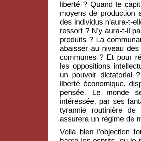
liberté ? Quand le capi
moyens de production aur
des individus n’aura-t-el
ressort ? N’y aura-t-il p
produits ? La communaut
abaisser au niveau des 
communes ? Et pour rép
les oppositions intellec
un pouvoir dictatorial ?
liberté économique, dispa
pensée. Le monde ser
intéressée, par ses fan
tyrannie routinière de
assurera un régime de m
Voilà bien l’objection t
hante les esprits, ou le