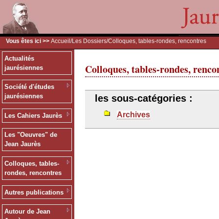
Vous êtes ici >>
Accueil
/
Les Dossiers
/Colloques, tables-rondes, rencontres
Actualités
Colloques, tables-rondes, renco
jaurésiennes
Société d'études
jaurésiennes
les sous-catégories :
Archives
Les Cahiers Jaurès
Les "Oeuvres" de
Jean Jaurès
Colloques, tables-
rondes, rencontres
Autres publications
Autour de Jean