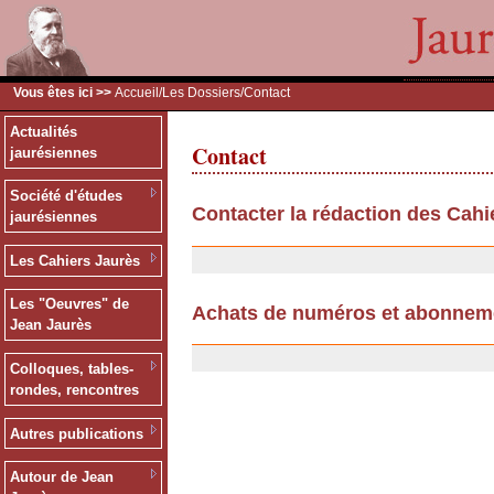
Vous êtes ici >>
Accueil
/
Les Dossiers
/Contact
Actualités
Contact
jaurésiennes
Société d'études
Contacter la rédaction des Cahi
jaurésiennes
11/07/2007
Les Cahiers Jaurès
Les "Oeuvres" de
Achats de numéros et abonnem
Jean Jaurès
25/09/2006
Colloques, tables-
rondes, rencontres
Autres publications
Autour de Jean