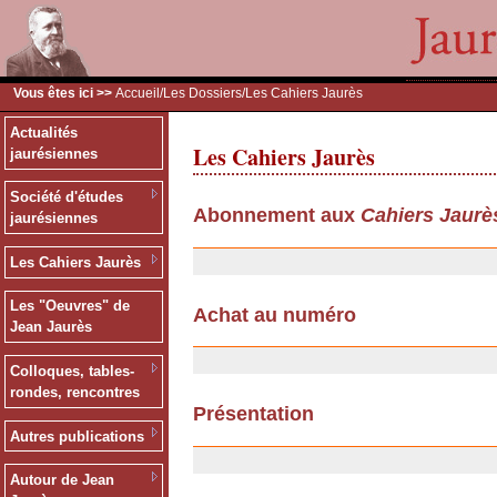
Vous êtes ici >>
Accueil
/
Les Dossiers
/Les Cahiers Jaurès
Actualités
Les Cahiers Jaurès
jaurésiennes
Société d'études
Abonnement aux
Cahiers Jaurè
jaurésiennes
13/12/2006
Les Cahiers Jaurès
Les "Oeuvres" de
Achat au numéro
Jean Jaurès
13/12/2006
Colloques, tables-
rondes, rencontres
Présentation
Autres publications
06/11/2006
Autour de Jean