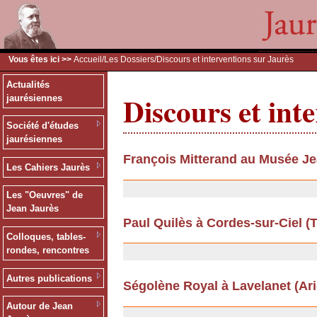
Vous êtes ici >>
Accueil
/
Les Dossiers
/Discours et interventions sur Jaurès
Actualités
Discours et int
jaurésiennes
Société d'études
jaurésiennes
François Mitterand au Musée Je
Les Cahiers Jaurès
26/06/2012
Les "Oeuvres" de
Jean Jaurès
Paul Quilès à Cordes-sur-Ciel (Ta
Colloques, tables-
13/09/2011
rondes, rencontres
Autres publications
Ségolène Royal à Lavelanet (Arièg
13/09/2011
Autour de Jean