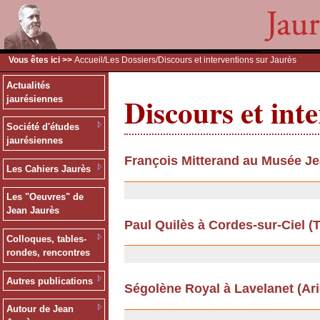
Vous êtes ici >>
Accueil
/
Les Dossiers
/Discours et interventions sur Jaurès
Actualités
Discours et int
jaurésiennes
Société d'études
jaurésiennes
François Mitterand au Musée Je
Les Cahiers Jaurès
26/06/2012
Les "Oeuvres" de
Jean Jaurès
Paul Quilès à Cordes-sur-Ciel (Ta
Colloques, tables-
13/09/2011
rondes, rencontres
Autres publications
Ségolène Royal à Lavelanet (Arièg
13/09/2011
Autour de Jean