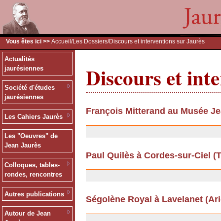
Vous êtes ici >>
Accueil
/
Les Dossiers
/Discours et interventions sur Jaurès
Actualités
Discours et int
jaurésiennes
Société d'études
jaurésiennes
François Mitterand au Musée Je
Les Cahiers Jaurès
26/06/2012
Les "Oeuvres" de
Jean Jaurès
Paul Quilès à Cordes-sur-Ciel (Ta
Colloques, tables-
13/09/2011
rondes, rencontres
Autres publications
Ségolène Royal à Lavelanet (Arièg
13/09/2011
Autour de Jean