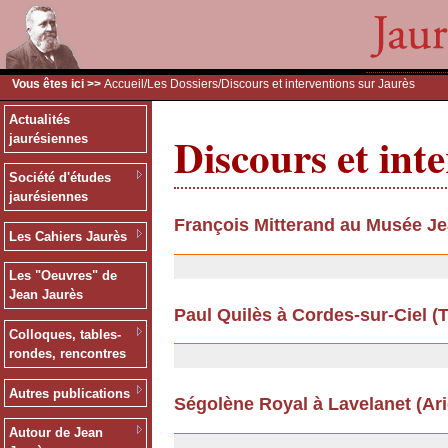
Vous êtes ici >>
Accueil
/
Les Dossiers
/Discours et interventions sur Jaurès
Actualités
Discours et int
jaurésiennes
Société d'études
jaurésiennes
François Mitterand au Musée Je
Les Cahiers Jaurès
26/06/2012
Les "Oeuvres" de
Jean Jaurès
Paul Quilès à Cordes-sur-Ciel (Ta
Colloques, tables-
13/09/2011
rondes, rencontres
Autres publications
Ségolène Royal à Lavelanet (Arièg
13/09/2011
Autour de Jean