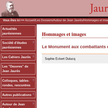
Vous êtes ici >>
Accueil
/
Les Dossiers
/
Autour de Jean Jaurès
/Hommages et ima
Actualités
Hommages et images
jaurésiennes
Société d'études
Le Monument aux combattants d
jaurésiennes
28/07/2011
Les Cahiers Jaurès
Sophie Eckert Dulucq
Les "Oeuvres" de
Jean Jaurès
Colloques, tables-
rondes, rencontres
Autres publications
Autour de Jean