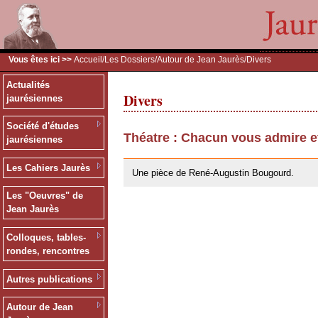
Vous êtes ici >>
Accueil
/
Les Dossiers
/
Autour de Jean Jaurès
/Divers
Actualités
Divers
jaurésiennes
Société d'études
Théatre : Chacun vous admire e
jaurésiennes
26/05/2010
Les Cahiers Jaurès
Une pièce de René-Augustin Bougourd.
Les "Oeuvres" de
Jean Jaurès
Colloques, tables-
rondes, rencontres
Autres publications
Autour de Jean