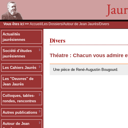
Vous êtes ici >>
Accueil
/
Les Dossiers
/
Autour de Jean Jaurès
/Divers
Actualités
Divers
jaurésiennes
Société d'études
Théatre : Chacun vous admire e
jaurésiennes
26/05/2010
Les Cahiers Jaurès
Une pièce de René-Augustin Bougourd.
Les "Oeuvres" de
Jean Jaurès
Colloques, tables-
rondes, rencontres
Autres publications
Autour de Jean