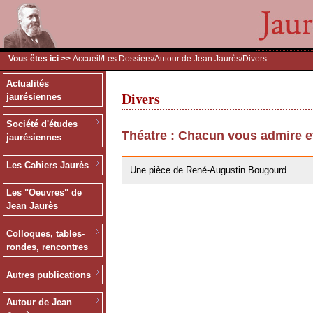
Vous êtes ici >>
Accueil
/
Les Dossiers
/
Autour de Jean Jaurès
/Divers
Actualités
Divers
jaurésiennes
Société d'études
Théatre : Chacun vous admire e
jaurésiennes
26/05/2010
Les Cahiers Jaurès
Une pièce de René-Augustin Bougourd.
Les "Oeuvres" de
Jean Jaurès
Colloques, tables-
rondes, rencontres
Autres publications
Autour de Jean