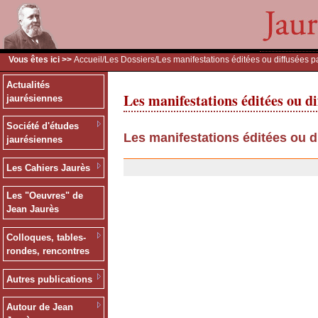
Vous êtes ici >>
Accueil
/
Les Dossiers
/Les manifestations éditées ou diffusées p
Actualités
Les manifestations éditées ou di
jaurésiennes
Société d'études
Les manifestations éditées ou d
jaurésiennes
13/12/2006
Les Cahiers Jaurès
Les "Oeuvres" de
Jean Jaurès
Colloques, tables-
rondes, rencontres
Autres publications
Autour de Jean