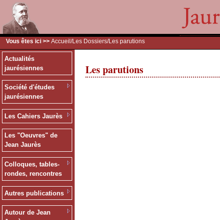
Vous êtes ici >>
Accueil
/
Les Dossiers
/Les parutions
Actualités
Les parutions
jaurésiennes
Société d'études
jaurésiennes
Les Cahiers Jaurès
Les "Oeuvres" de
Jean Jaurès
Colloques, tables-
rondes, rencontres
Autres publications
Autour de Jean