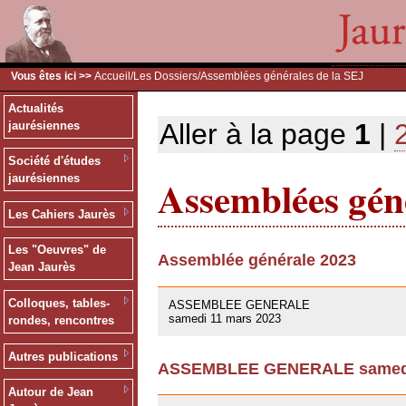
Vous êtes ici >>
Accueil
/
Les Dossiers
/Assemblées générales de la SEJ
Actualités
Aller à la page
1
|
jaurésiennes
Société d'études
Assemblées géné
jaurésiennes
Les Cahiers Jaurès
Les "Oeuvres" de
Assemblée générale 2023
Jean Jaurès
09/03/2023
Colloques, tables-
ASSEMBLEE GENERALE
samedi 11 mars 2023
rondes, rencontres
Autres publications
ASSEMBLEE GENERALE samedi 
01/10/2021
Autour de Jean