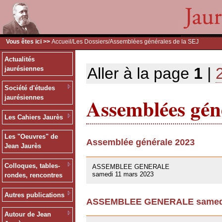
Vous êtes ici >>
Accueil
/
Les Dossiers
/Assemblées générales de la SEJ
Actualités
Aller à la page
1
|
jaurésiennes
Société d'études
Assemblées géné
jaurésiennes
Les Cahiers Jaurès
Les "Oeuvres" de
Assemblée générale 2023
Jean Jaurès
09/03/2023
Colloques, tables-
ASSEMBLEE GENERALE
samedi 11 mars 2023
rondes, rencontres
Autres publications
ASSEMBLEE GENERALE samedi 
01/10/2021
Autour de Jean