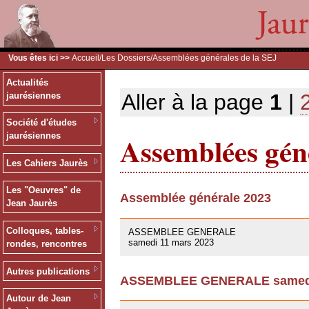
Vous êtes ici >>
Accueil
/
Les Dossiers
/Assemblées générales de la SEJ
Actualités
Aller à la page
1
|
jaurésiennes
Société d'études
Assemblées géné
jaurésiennes
Les Cahiers Jaurès
Les "Oeuvres" de
Assemblée générale 2023
Jean Jaurès
09/03/2023
Colloques, tables-
ASSEMBLEE GENERALE
samedi 11 mars 2023
rondes, rencontres
Autres publications
ASSEMBLEE GENERALE samedi 
01/10/2021
Autour de Jean