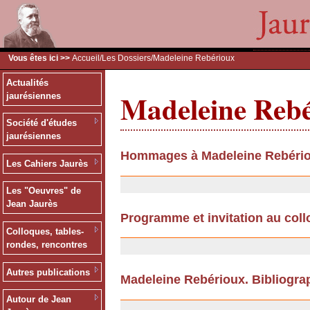
Vous êtes ici >>
Accueil
/
Les Dossiers
/Madeleine Rebérioux
Actualités
Madeleine Reb
jaurésiennes
Société d'études
jaurésiennes
Hommages à Madeleine Rebéri
Les Cahiers Jaurès
10/09/2013
Les "Oeuvres" de
Jean Jaurès
Programme et invitation au col
Colloques, tables-
08/01/2009
rondes, rencontres
Autres publications
Madeleine Rebérioux. Bibliogra
17/11/2008
Autour de Jean