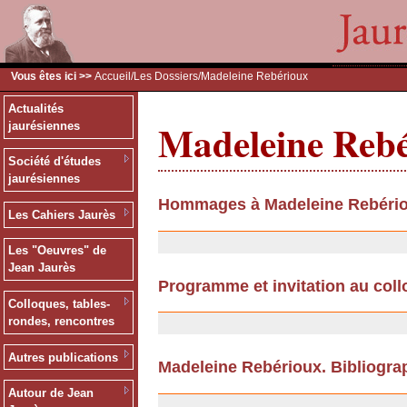
Vous êtes ici >>
Accueil
/
Les Dossiers
/Madeleine Rebérioux
Actualités
Madeleine Reb
jaurésiennes
Société d'études
jaurésiennes
Hommages à Madeleine Rebéri
Les Cahiers Jaurès
10/09/2013
Les "Oeuvres" de
Jean Jaurès
Programme et invitation au col
Colloques, tables-
08/01/2009
rondes, rencontres
Autres publications
Madeleine Rebérioux. Bibliogra
17/11/2008
Autour de Jean