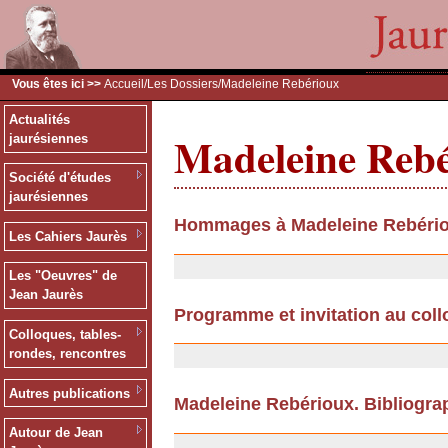
Vous êtes ici >>
Accueil
/
Les Dossiers
/Madeleine Rebérioux
Actualités
Madeleine Reb
jaurésiennes
Société d'études
jaurésiennes
Hommages à Madeleine Rebéri
Les Cahiers Jaurès
10/09/2013
Les "Oeuvres" de
Jean Jaurès
Programme et invitation au col
Colloques, tables-
08/01/2009
rondes, rencontres
Autres publications
Madeleine Rebérioux. Bibliogra
17/11/2008
Autour de Jean