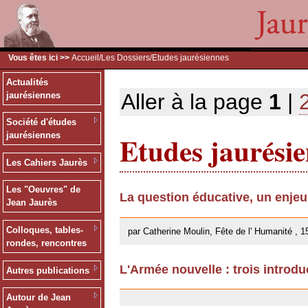
Vous êtes ici >>
Accueil
/
Les Dossiers
/Etudes jaurésiennes
Actualités
Aller à la page
1
|
jaurésiennes
Société d'études
Etudes jaurési
jaurésiennes
Les Cahiers Jaurès
Les "Oeuvres" de
La question éducative, un enje
Jean Jaurès
26/09/2013
Colloques, tables-
par Catherine Moulin, Fête de l' Humanité , 1
rondes, rencontres
L'Armée nouvelle : trois introdu
Autres publications
18/02/2013
Autour de Jean