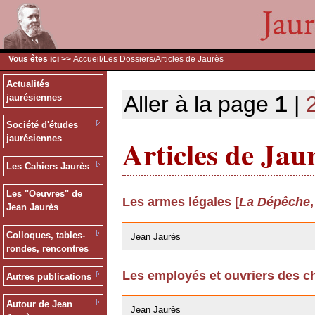
Vous êtes ici >>
Accueil
/
Les Dossiers
/Articles de Jaurès
Actualités
Aller à la page
1
|
jaurésiennes
Société d'études
Articles de Jau
jaurésiennes
Les Cahiers Jaurès
Les "Oeuvres" de
Les armes légales [
La Dépêche
Jean Jaurès
24/03/2009
Colloques, tables-
Jean Jaurès
rondes, rencontres
Les employés et ouvriers des ch
Autres publications
24/03/2009
Autour de Jean
Jean Jaurès