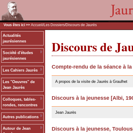
Vous êtes ici >>
Accueil
/
Les Dossiers
/Discours de Jaurès
Actualités
Discours de Ja
jaurésiennes
Société d'études
jaurésiennes
Compte-rendu de la séance à la
Les Cahiers Jaurès
09/02/2011
A propos de la visite de Jaurès à Graulhet
Les "Oeuvres" de
Jean Jaurès
Discours à la jeunesse [Albi, 19
Colloques, tables-
03/06/2008
rondes, rencontres
Jean Jaurès
Autres publications
Discours à la jeunesse, Toulou
Autour de Jean