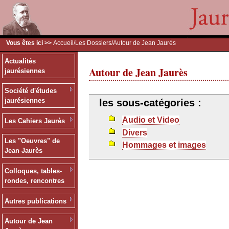
Vous êtes ici >>
Accueil
/
Les Dossiers
/Autour de Jean Jaurès
Actualités
Autour de Jean Jaurès
jaurésiennes
Société d'études
jaurésiennes
les sous-catégories :
Audio et Video
Les Cahiers Jaurès
Divers
Les "Oeuvres" de
Hommages et images
Jean Jaurès
Colloques, tables-
rondes, rencontres
Autres publications
Autour de Jean