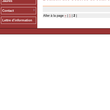
Jaurès
11/07/2007
Contact
Aller à la page
«
|
1
|
2
|
Lettre d'information