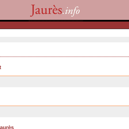
t
aurès