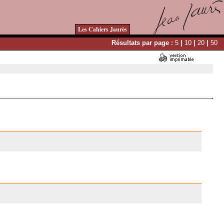
Les Cahiers Jaurès
Résultats par page :
5
|
10
|
20
|
50