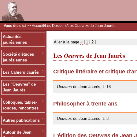
Vous êtes ici >>
Accueil
/
Les Dossiers
/Les
Oeuvres
de Jean Jaurès
Actualités
Aller à la page
«
|
1
|
2
|
jaurésiennes
Les
Oeuvres
de Jean Jaurès
Société d'études
jaurésiennes
Critique littéraire et critique d'ar
Les Cahiers Jaurès
20/05/2009
Les "Oeuvres" de
Oeuvres
de Jean Jaurès, t. 16.
Jean Jaurès
Colloques, tables-
Philosopher à trente ans
rondes, rencontres
20/05/2009
Oeuvres
de Jean Jaurès, t. 3.
Autres publications
Autour de Jean
L'édition des
Oeuvres
de Jean J