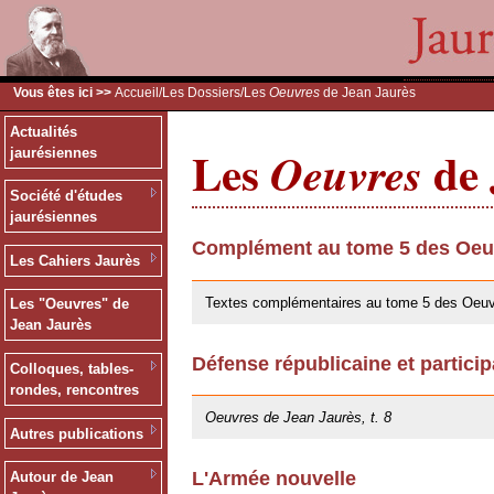
Vous êtes ici >>
Accueil
/
Les Dossiers
/Les
Oeuvres
de Jean Jaurès
Actualités
Les
de 
Oeuvres
jaurésiennes
Société d'études
jaurésiennes
Complément au tome 5 des Oeuv
Les Cahiers Jaurès
30/05/2019
Textes complémentaires au tome 5 des Oeuv
Les "Oeuvres" de
Jean Jaurès
Défense républicaine et particip
Colloques, tables-
25/10/2013
rondes, rencontres
Oeuvres de Jean Jaurès, t. 8
Autres publications
L'Armée nouvelle
Autour de Jean