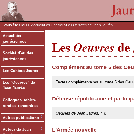
Vous êtes ici >>
Accueil
/
Les Dossiers
/Les
Oeuvres
de Jean Jaurès
Actualités
Les
de 
Oeuvres
jaurésiennes
Société d'études
jaurésiennes
Complément au tome 5 des Oeuv
Les Cahiers Jaurès
30/05/2019
Textes complémentaires au tome 5 des Oeuv
Les "Oeuvres" de
Jean Jaurès
Défense républicaine et particip
Colloques, tables-
25/10/2013
rondes, rencontres
Oeuvres de Jean Jaurès, t. 8
Autres publications
L'Armée nouvelle
Autour de Jean