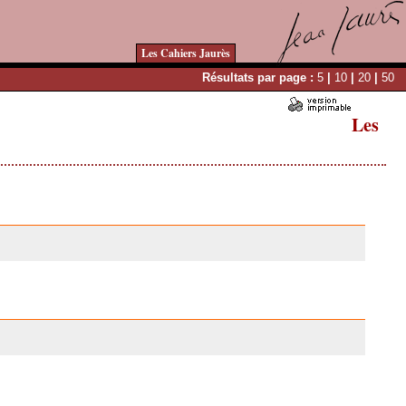
Les Cahiers Jaurès
Résultats par page :
5
|
10
|
20
|
50
Les