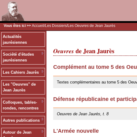
Vous êtes ici >>
Accueil
/
Les Dossiers
/Les
Oeuvres
de Jean Jaurès
Actualités
jaurésiennes
Oeuvres
de Jean Jaurès
Société d'études
jaurésiennes
Complément au tome 5 des Oeuv
Les Cahiers Jaurès
30/05/2019
Textes complémentaires au tome 5 des Oeuv
Les "Oeuvres" de
Jean Jaurès
Défense républicaine et particip
Colloques, tables-
25/10/2013
rondes, rencontres
Oeuvres de Jean Jaurès, t. 8
Autres publications
L'Armée nouvelle
Autour de Jean
09/11/2012