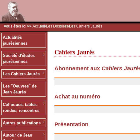
Vous êtes ici >>
Accueil
/
Les Dossiers
/Les Cahiers Jaurès
Actualités
jaurésiennes
Cahiers Jaurès
Société d'études
jaurésiennes
Abonnement aux
Cahiers Jaurè
Les Cahiers Jaurès
13/12/2006
Les "Oeuvres" de
Jean Jaurès
Achat au numéro
13/12/2006
Colloques, tables-
rondes, rencontres
Autres publications
Présentation
06/11/2006
Autour de Jean