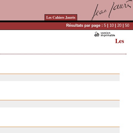
Les Cahiers Jaurès
Résultats par page :
5
|
10
|
20
|
50
Les