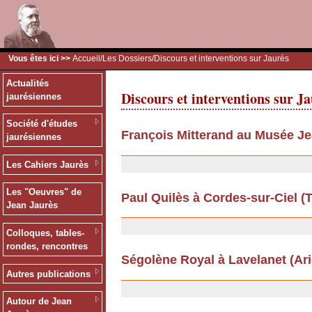
Vous êtes ici >>
Accueil
/
Les Dossiers
/Discours et interventions sur Jaurès
Actualités
Discours et interventions sur J
jaurésiennes
Société d'études
François Mitterand au Musée Je
jaurésiennes
26/06/2012
Les Cahiers Jaurès
Les "Oeuvres" de
Paul Quilès à Cordes-sur-Ciel (Ta
Jean Jaurès
13/09/2011
Colloques, tables-
rondes, rencontres
Ségolène Royal à Lavelanet (Arièg
Autres publications
13/09/2011
Autour de Jean