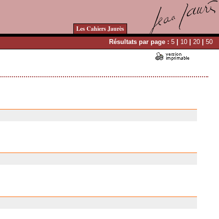
Les Cahiers Jaurès
Résultats par page :
5
|
10
|
20
|
50