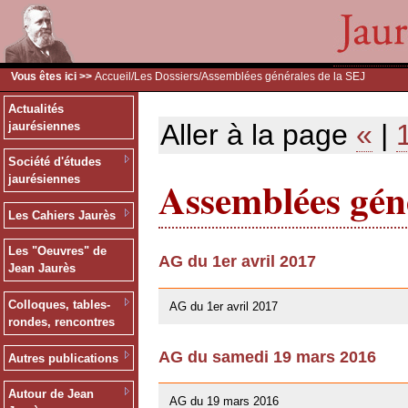
Vous êtes ici >>
Accueil
/
Les Dossiers
/Assemblées générales de la SEJ
Actualités
Aller à la page
«
|
jaurésiennes
Société d'études
Assemblées géné
jaurésiennes
Les Cahiers Jaurès
Les "Oeuvres" de
AG du 1er avril 2017
Jean Jaurès
26/03/2017
Colloques, tables-
AG du 1er avril 2017
rondes, rencontres
AG du samedi 19 mars 2016
Autres publications
10/01/2016
Autour de Jean
AG du 19 mars 2016