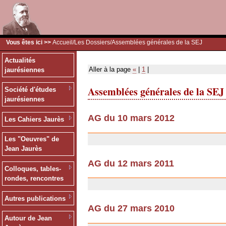
Vous êtes ici >>
Accueil
/
Les Dossiers
/Assemblées générales de la SEJ
Actualités
Aller à la page
«
|
1
|
jaurésiennes
Assemblées générales de la SEJ
Société d'études
jaurésiennes
AG du 10 mars 2012
Les Cahiers Jaurès
03/07/2013
Les "Oeuvres" de
Jean Jaurès
AG du 12 mars 2011
Colloques, tables-
18/02/2011
rondes, rencontres
Autres publications
AG du 27 mars 2010
Autour de Jean
18/02/2010