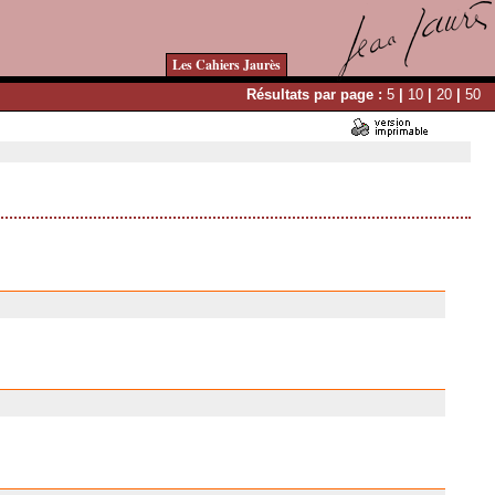
Les Cahiers Jaurès
Résultats par page :
5
|
10
|
20
|
50